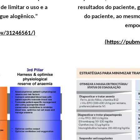
e limitar o uso e a
resultados do paciente, 
gue alogênico."
do paciente, ao mesm
empod
gov/31246561/)
(https://pubm