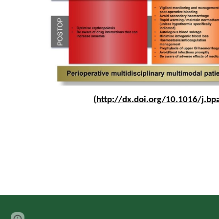
(
http://dx.doi.org/10.1016/j.bp
Page
Report abuse