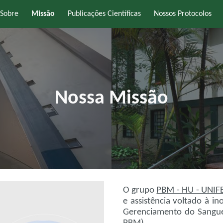
Sobre
Missão
Publicações Científicas
Nossos Protocolos
ip to main content
Skip to navigat
Nossa Missão
O grupo
PBM - HU - UNIF
e assistência voltado à i
Gerenciamento do Sangue