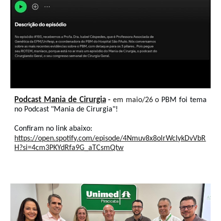
Podcast Mania de Cirurgia
-
em maio/26 o
PBM foi tema
no Podcast "Mania de Cirurgia"!
Confiram no link abaixo:
https://open.spotify.com/episode/4Nmuv8x8olrWcIykDvVbR
H?si=4cm3PKYdRfa9G_aTCsmQtw