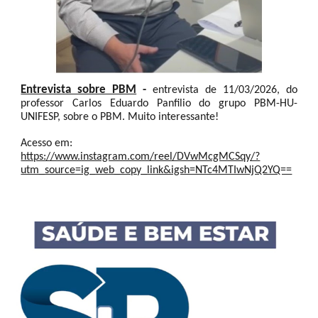
Entrevista sobre PBM
-
entrevista de 11/03/2026, do
professor Carlos Eduardo Panfilio do grupo PBM-HU-
UNIFESP, sobre o PBM. Muito interessante!
Acesso em:
https://www.instagram.com/reel/DVwMcgMCSqy/?
utm_source=ig_web_copy_link&igsh=NTc4MTIwNjQ2YQ==